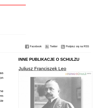
Facebook
Twitter
Podpisz się na RSS
INNE PUBLIKACJE O SCHULZU
Juliusz Franciszek Leo
zas
von
ne
nym
ie