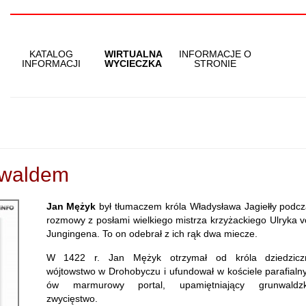
KATALOG
WIRTUALNA
INFORMACJE O
INFORMACJI
WYCIECZKA
STRONIE
nwaldem
Jan Mężyk
był tłumaczem króla Władysława Jagiełły podc
rozmowy z posłami wielkiego mistrza krzyżackiego Ulryka 
Jungingena. To on odebrał z ich rąk dwa miecze.
W 1422 r. Jan Mężyk otrzymał od króla dziedzicz
wójtowstwo w Drohobyczu i ufundował w kościele parafial
ów marmurowy portal, upamiętniający grunwaldzk
zwycięstwo.