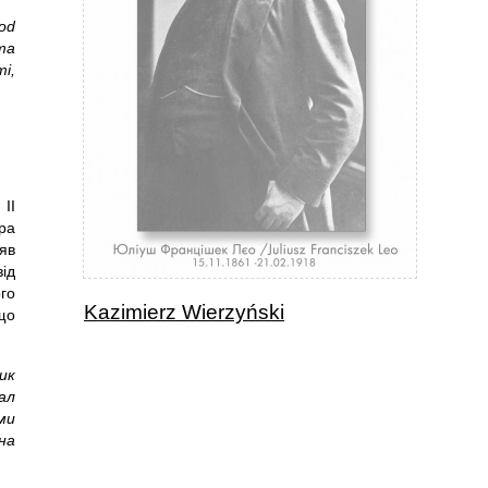
od
ma
i,
ІІ
ра
няв
від
го
Kazimierz Wierzyński
що
ик
ал
ми
на