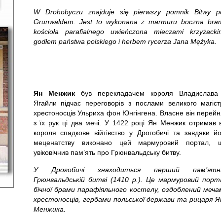
W Drohobyczu znajduje się pierwszy pomnik Bitwy p
Grunwaldem. Jest to wykonana z marmuru boczna bra
kościoła parafialnego uwieńczona mieczami krzyżackim
godłem państwa polskiego i herbem rycerza Jana Mężyka.
Ян Менжик
був перекладачем короля Владислава 
Ягайли підчас переговорів з послами великого магіст
хрестоносців Ульриха фон Юнгінгена. Власне він перей
з їх рук ці два мечі. У 1422 році Ян Менжик отримав 
короля спадкове війтівство у Дрогобичі та завдяки йо
меценатству виконано цей мармуровий портал, 
увіковічнив пам’ять про Грюнвальдську битву.
У Дрогобичі знаходиться перший пам’ятн
Грюнвальдській битві (1410 р.). Це мармуровий порт
бічної брами парафіяльного костелу, оздоблений меча
хрестоносців, гербами польської держави та рицаря Я
Менжика.